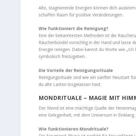
Alte, stagnierende Energien können dich ausbrem
schaffen Raum für positive Veränderungen.
Wie funktioniert die Reinigung?
Eine der bekanntesten Methoden ist die Räucheru
Räucherbündel vorsichtig in der Hand und lasse 
Energie reinigen. Dabei kannst du Worte wie „Ich 
symbolisch freizugeben.
Die Vorteile der Reinigungsrituale
Reinigungsrituale sind wie ein sanfter Neustart für
du alte Lasten losgelassen hast.
MONDRITUALE – MAGIE MIT HIM
Der Mond ist eine mächtige Quelle der Hexenmagie
eine Gelegenheit, mit dem Universum in Einklang 
Wie funktionieren Mondrituale?
Die Neumond-Phase ist perfekt für Neuanfänge u