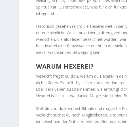
Heilung, Schutz, Liebe oder persönliches Wachstu
Spiritualität. Du entscheidest, was für dich funk
integrierst.
Historisch gesehen reicht die Hexerei weit in die
unterschiedliche Weise praktiziert, oft eng verbun
Menschen, die als Hexen bezeichnet wurden, waren
hat Hexerei eine Renaissance erlebt, in der viele
dieser wachsenden Bewegung sein.
WARUM HEXEREI?
Vielleicht fragst du dich, warum du Hexerei in de
dich stärken. Sie hilft dir, dich mit deinem Inner
über dein Leben zu übernehmen. Sie ermutigt dich, 
Hexerei ist nicht etwa dunkle Magie, sie ist eine 
Stell dir vor, du könntest Rituale und magische Pr
Vielleicht suchst du nach Möglichkeiten, alte Wun
dir selbst und der Natur zu erleben. Genau das bie