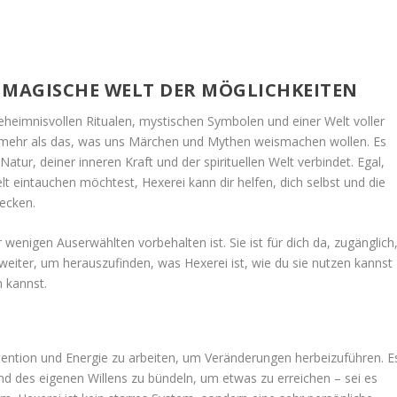
NE MAGISCHE WELT DER MÖGLICHKEITEN
geheimnisvollen Ritualen, mystischen Symbolen und einer Welt voller
eit mehr als das, was uns Märchen und Mythen weismachen wollen. Es
 Natur, deiner inneren Kraft und der spirituellen Welt verbindet. Egal,
lt eintauchen möchtest, Hexerei kann dir helfen, dich selbst und die
ecken.
 wenigen Auserwählten vorbehalten ist. Sie ist für dich da, zugänglich
eiter, um herauszufinden, was Hexerei ist, wie du sie nutzen kannst
n kannst.
Intention und Energie zu arbeiten, um Veränderungen herbeizuführen. E
nd des eigenen Willens zu bündeln, um etwas zu erreichen – sei es