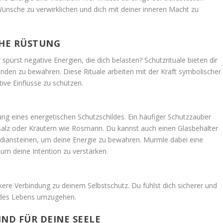
Wünsche zu verwirklichen und dich mit deiner inneren Macht zu
CHE RÜSTUNG
 spürst negative Energien, die dich belasten? Schutzrituale bieten dir
inden zu bewahren. Diese Rituale arbeiten mit der Kraft symbolischer
ive Einflüsse zu schützen.
ffung eines energetischen Schutzschildes. Ein häufiger Schutzzauber
Salz oder Kräutern wie Rosmarin. Du kannst auch einen Glasbehälter
sidiansteinen, um deine Energie zu bewahren. Murmle dabei eine
, um deine Intention zu verstärken.
kere Verbindung zu deinem Selbstschutz. Du fühlst dich sicherer und
 des Lebens umzugehen.
IND FÜR DEINE SEELE