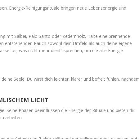
sen. Energie-Reinigungsrituale bringen neue Lebensenergie und
ng mit Salbei, Palo Santo oder Zedernholz. Halte eine brennende
den entstehenden Rauch sowohl dein Umfeld als auch deine eigene
lasse los, was nicht mehr dient“ sprechen, um die alte Energie
 deine Seele. Du wirst dich leichter, klarer und befreit fühlen, nachde
MLISCHEM LICHT
. Seine Phasen beeinflussen die Energie der Rituale und bieten dir
zu arbeiten.
nd das Setzen von Zielen, während der Vollmond das Loslassen und