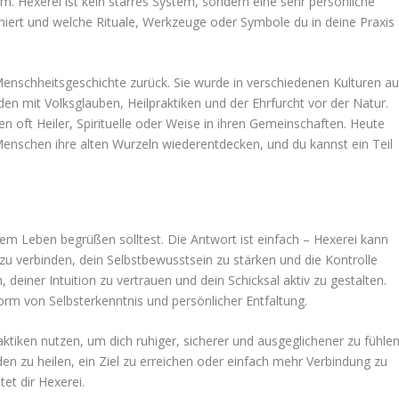
m. Hexerei ist kein starres System, sondern eine sehr persönliche
tioniert und welche Rituale, Werkzeuge oder Symbole du in deine Praxis
 Menschheitsgeschichte zurück. Sie wurde in verschiedenen Kulturen au
den mit Volksglauben, Heilpraktiken und der Ehrfurcht vor der Natur.
 oft Heiler, Spirituelle oder Weise in ihren Gemeinschaften. Heute
 Menschen ihre alten Wurzeln wiederentdecken, und du kannst ein Teil
inem Leben begrüßen solltest. Die Antwort ist einfach – Hexerei kann
en zu verbinden, dein Selbstbewusstsein zu stärken und die Kontrolle
deiner Intuition zu vertrauen und dein Schicksal aktiv zu gestalten.
Form von Selbsterkenntnis und persönlicher Entfaltung.
aktiken nutzen, um dich ruhiger, sicherer und ausgeglichener zu fühlen
den zu heilen, ein Ziel zu erreichen oder einfach mehr Verbindung zu
tet dir Hexerei.