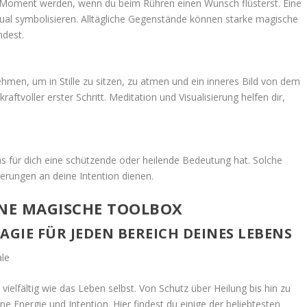
 Moment werden, wenn du beim Rühren einen Wunsch flüsterst. Eine
tual symbolisieren. Alltägliche Gegenstände können starke magische
ndest.
ehmen, um in Stille zu sitzen, zu atmen und ein inneres Bild von dem
raftvoller erster Schritt. Meditation und Visualisierung helfen dir,
s für dich eine schützende oder heilende Bedeutung hat. Solche
nerungen an deine Intention dienen.
INE MAGISCHE TOOLBOX
MAGIE FÜR JEDEN BEREICH DEINES LEBENS
 vielfältig wie das Leben selbst. Von Schutz über Heilung bis hin zu
e Energie und Intention. Hier findest du einige der beliebtesten