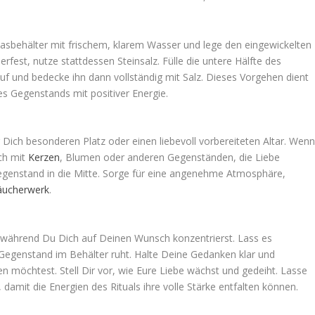
Glasbehälter mit frischem, klarem Wasser und lege den eingewickelten
rfest, nutze stattdessen Steinsalz. Fülle die untere Hälfte des
uf und bedecke ihn dann vollständig mit Salz. Dieses Vorgehen dient
s Gegenstands mit positiver Energie.
 Dich besonderen Platz oder einen liebevoll vorbereiteten Altar. Wen
ich mit
Kerzen
, Blumen oder anderen Gegenständen, die Liebe
Gegenstand in die Mitte. Sorge für eine angenehme Atmosphäre,
äucherwerk
.
während Du Dich auf Deinen Wunsch konzentrierst. Lass es
 Gegenstand im Behälter ruht. Halte Deine Gedanken klar und
en möchtest. Stell Dir vor, wie Eure Liebe wächst und gedeiht. Lasse
amit die Energien des Rituals ihre volle Stärke entfalten können.