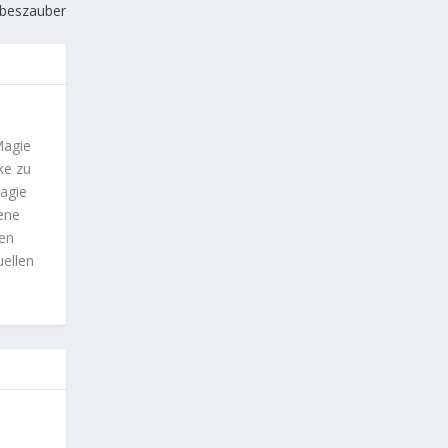
beszauber
Magie
ke zu
magie
rene
ben
uellen